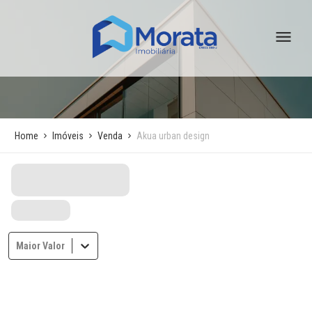
Home
Imóveis
Venda
Akua urban design
Maior Valor