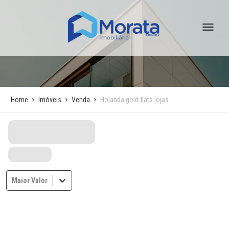
Home
Imóveis
Venda
Holanda gold flats lojas
Maior Valor