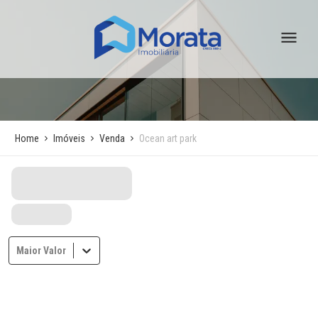
Home
Imóveis
Venda
Ocean art park
Maior Valor