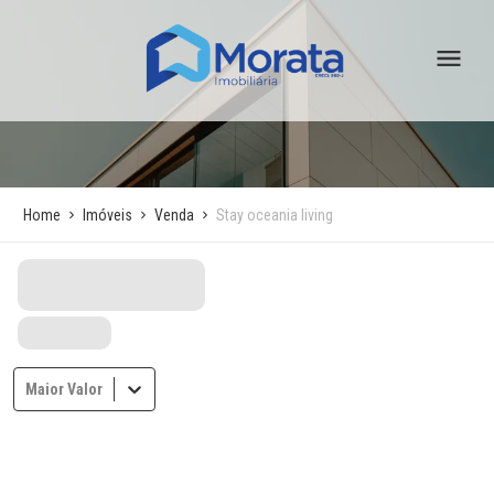
Home
Imóveis
Venda
Stay oceania living
Maior Valor