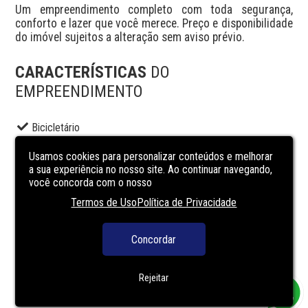
Um empreendimento completo com toda segurança, 
conforto e lazer que você merece. Preço e disponibilidade 
do imóvel sujeitos a alteração sem aviso prévio.
CARACTERÍSTICAS
DO
EMPREENDIMENTO
Bicicletário
Brinquedoteca
Usamos cookies para personalizar conteúdos e melhorar
Elevador social
a sua experiência no nosso site. Ao continuar navegando,
você concorda com o nosso
Espaço gourmet
Termos de Uso
Política de Privacidade
Portaria
Salão de festas
Concordar
Segurança
Terraço
Rejeitar