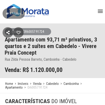
17
Fotos
Código: OR60057:91724
Apartamento
com 93,71 m² privativos,
3
quartos e 2 suítes
em Cabedelo
- Vivere
Praia Concept
Rua Zilda Pessoa Barreto, Camboinha - Cabedelo
Venda: R$
1.120.000,00
Home
Imóveis
Venda
Cabedelo
Camboinha
Apartamento
Or60057:91724
CARACTERÍSTICAS
DO IMÓVEL