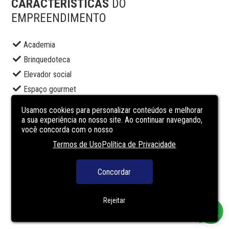
CARACTERÍSTICAS
DO
EMPREENDIMENTO
Academia
Brinquedoteca
Elevador social
Espaço gourmet
Lavanderia
Usamos cookies para personalizar conteúdos e melhorar
Piscina adulto
a sua experiência no nosso site. Ao continuar navegando,
você concorda com o nosso
Portaria
Termos de Uso
Política de Privacidade
Sala de jogos
Salão de festas
Concordar
Segurança
Terraço
Rejeitar