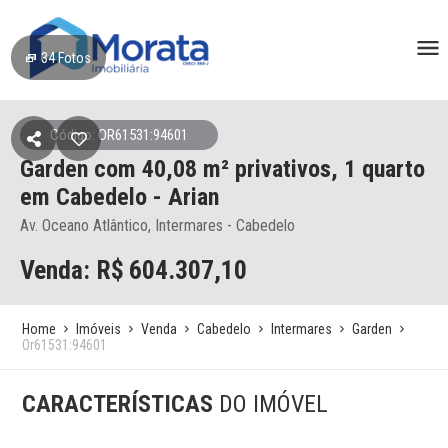
34
Fotos
Código: OR61531:94601
Garden
com 40,08 m² privativos,
1 quarto
em Cabedelo
- Arian
Av. Oceano Atlântico, Intermares - Cabedelo
Venda: R$
604.307,10
Home
Imóveis
Venda
Cabedelo
Intermares
Garden
Or61531:94601
CARACTERÍSTICAS
DO IMÓVEL