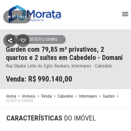
51
Fotos
Código: OR70715:109495
Garden
com 79,85 m² privativos,
2
quartos e 2 suítes
em Cabedelo
- Domani
Rua Glaube Leite do Egito Reekers, Intermares - Cabedelo
Venda: R$
990.140,00
Home
Imóveis
Venda
Cabedelo
Intermares
Garden
Or70715:109495
CARACTERÍSTICAS
DO IMÓVEL