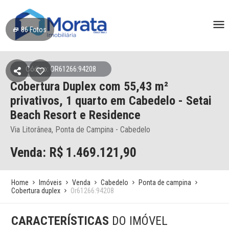
86
Fotos
Código: OR61266:94208
Cobertura Duplex
com 55,43 m²
privativos,
1 quarto
em Cabedelo
- Setai
Beach Resort e Residence
Via Litorânea, Ponta de Campina - Cabedelo
Venda: R$
1.469.121,90
Home
Imóveis
Venda
Cabedelo
Ponta de campina
Cobertura duplex
Or61266:94208
CARACTERÍSTICAS
DO IMÓVEL