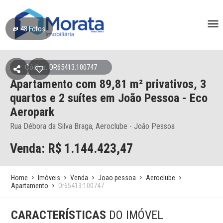
48
Fotos
Código: OR65413:100747
Apartamento
com 89,81 m² privativos,
3
quartos e 2 suítes
em João Pessoa
- Eco
Aeropark
Rua Débora da Silva Braga, Aeroclube - João Pessoa
Venda: R$
1.144.423,47
Home
Imóveis
Venda
Joao pessoa
Aeroclube
Apartamento
Or65413:100747
CARACTERÍSTICAS
DO IMÓVEL