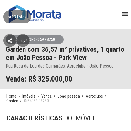
13
Fotos
Código: OR64059:98250
Garden
com 36,57 m² privativos,
1 quarto
em João Pessoa
- Park View
Rua Rosa de Lourdes Guimarães, Aeroclube - João Pessoa
Venda: R$
325.000,00
Home
Imóveis
Venda
Joao pessoa
Aeroclube
Garden
Or64059:98250
CARACTERÍSTICAS
DO IMÓVEL