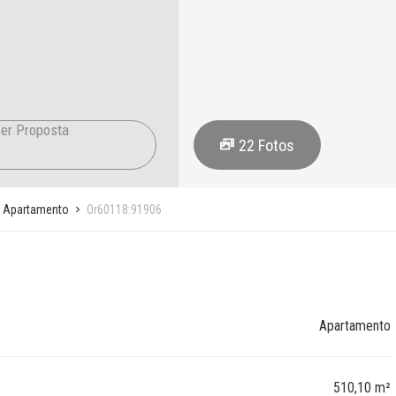
er Proposta
22
Fotos
Apartamento
Or60118:91906
Apartamento
510,10 m²