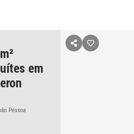
 m²
suítes
em
eron
João Pessoa