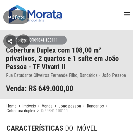
2
Fotos
Código: OR69841:108111
Cobertura Duplex
com 108,00 m²
privativos,
2 quartos e 1 suíte
em João
Pessoa
- TF Vivant II
Rua Estudante Oliveiros Fernande Filho, Bancários - João Pessoa
Venda: R$
649.000,00
Home
Imóveis
Venda
Joao pessoa
Bancarios
Cobertura duplex
Or69841:108111
CARACTERÍSTICAS
DO IMÓVEL