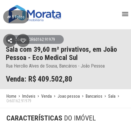
5
Fotos
Código: OR60162:91979
Sala
com 39,60 m² privativos,
em João
Pessoa
- Eco Medical Sul
Rua Hercílio Alves de Sousa, Bancários - João Pessoa
Venda: R$
409.502,80
Home
Imóveis
Venda
Joao pessoa
Bancarios
Sala
Or60162:91979
CARACTERÍSTICAS
DO IMÓVEL