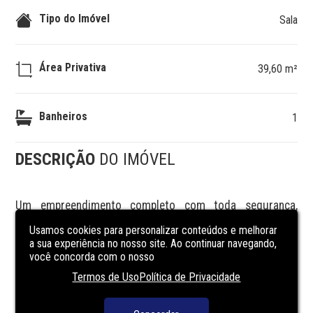
Tipo do Imóvel
Sala
Área Privativa
39,60 m²
Banheiros
1
DESCRIÇÃO
DO IMÓVEL
Um empreendimento completo com toda segurança, 
conforto e lazer que você merece. Preço e disponibilidade 
Usamos cookies para personalizar conteúdos e melhorar
do imóvel sujeitos a alteração sem aviso prévio.
a sua experiência no nosso site. Ao continuar navegando,
você concorda com o nosso
CARACTERÍSTICAS
DO
Termos de Uso
Política de Privacidade
EMPREENDIMENTO