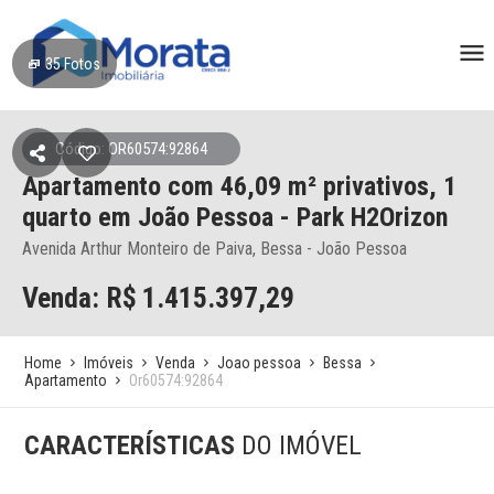
35
Fotos
Código: OR60574:92864
Apartamento
com 46,09 m² privativos,
1
quarto
em João Pessoa
- Park H2Orizon
Avenida Arthur Monteiro de Paiva, Bessa - João Pessoa
Venda: R$
1.415.397,29
Home
Imóveis
Venda
Joao pessoa
Bessa
Apartamento
Or60574:92864
CARACTERÍSTICAS
DO IMÓVEL