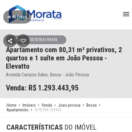
46
Fotos
Código: OR70704:109476
Apartamento
com 80,31 m² privativos,
2
quartos e 1 suíte
em João Pessoa
-
Elevatto
Avenida Campos Sales, Bessa - João Pessoa
Venda: R$
1.293.443,95
Home
Imóveis
Venda
Joao pessoa
Bessa
Apartamento
Or70704:109476
CARACTERÍSTICAS
DO IMÓVEL