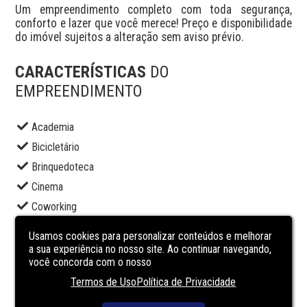
Um empreendimento completo com toda segurança, 
conforto e lazer que você merece! Preço e disponibilidade 
do imóvel sujeitos a alteração sem aviso prévio.
CARACTERÍSTICAS
DO
EMPREENDIMENTO
Academia
Bicicletário
Brinquedoteca
Cinema
Coworking
Elevador social
Usamos cookies para personalizar conteúdos e melhorar
Espaço gourmet
a sua experiência no nosso site. Ao continuar navegando,
você concorda com o nosso
Lounge
Termos de Uso
Política de Privacidade
Portaria
Sala de jogos