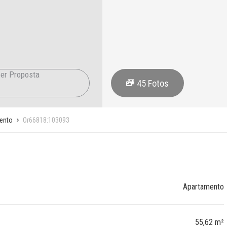
er Proposta
45
Fotos
ento
Or66818:103093
Apartamento
55,62 m²