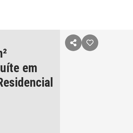
m²
suíte
em
Residencial