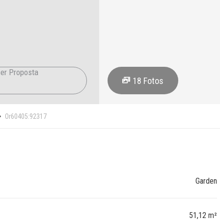
er Proposta
18
Fotos
Or60405:92317
Garden
51,12 m²