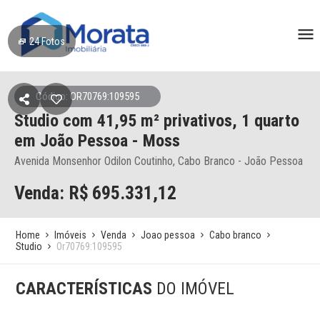
24
Fotos
Código: OR70769:109595
Studio
com 41,95 m² privativos,
1 quarto
em João Pessoa
- Moss
Avenida Monsenhor Odilon Coutinho, Cabo Branco - João Pessoa
Venda: R$
695.331,12
Home
Imóveis
Venda
Joao pessoa
Cabo branco
Studio
Or70769:109595
CARACTERÍSTICAS
DO IMÓVEL