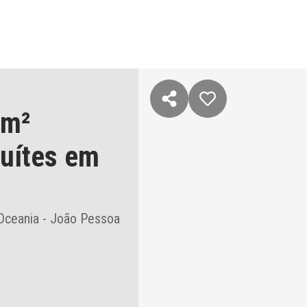
 m²
suítes
em
 Oceania - João Pessoa