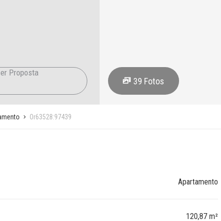
er Proposta
39
Fotos
amento
Or63528:97439
Apartamento
120,87 m²