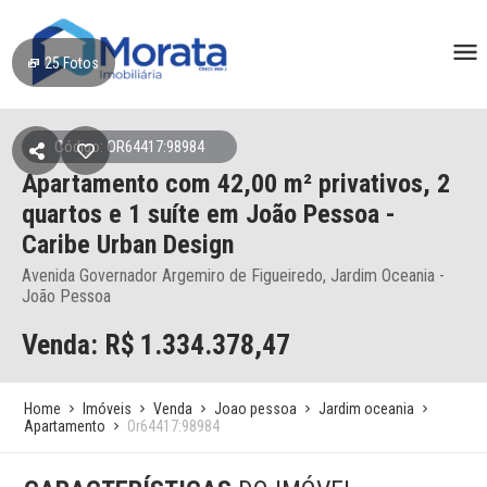
25
Fotos
Código: OR64417:98984
Apartamento
com 42,00 m² privativos,
2
quartos e 1 suíte
em João Pessoa
-
Caribe Urban Design
Avenida Governador Argemiro de Figueiredo, Jardim Oceania -
João Pessoa
Venda: R$
1.334.378,47
Home
Imóveis
Venda
Joao pessoa
Jardim oceania
Apartamento
Or64417:98984