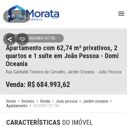
26
Fotos
Código: OR65984:101736
Apartamento
com 62,74 m² privativos,
2
quartos e 1 suíte
em João Pessoa
- Domi
Oceania
Rua Garibaldi Teixeira de Carvalho, Jardim Oceania - João Pessoa
Venda: R$
684.993,62
Home
Imóveis
Venda
Joao pessoa
Jardim oceania
Apartamento
Or65984:101736
CARACTERÍSTICAS
DO IMÓVEL