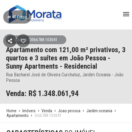
40
Fotos
Código: OR66788:103041
Apartamento
com 121,00 m² privativos,
3
quartos e 3 suítes
em João Pessoa
-
Sunny Apartments - Residencial
Rua Bacharel José de Oliveira Curchatuz, Jardim Oceania - João
Pessoa
Venda: R$
1.348.061,94
Home
Imóveis
Venda
Joao pessoa
Jardim oceania
Apartamento
Or66788:103041