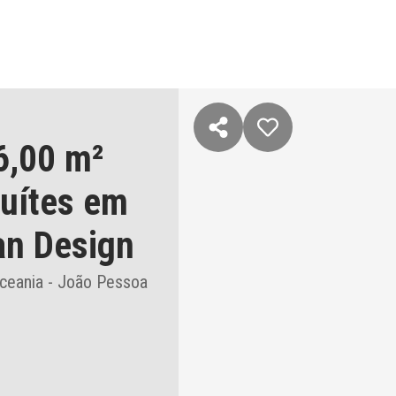
6,00 m²
suítes
em
an Design
ceania - João Pessoa