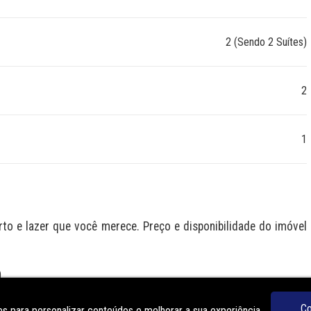
2 (Sendo 2 Suítes)
2
1
 e lazer que você merece. Preço e disponibilidade do imóvel 
O
Co
s para personalizar conteúdos e melhorar a sua experiência