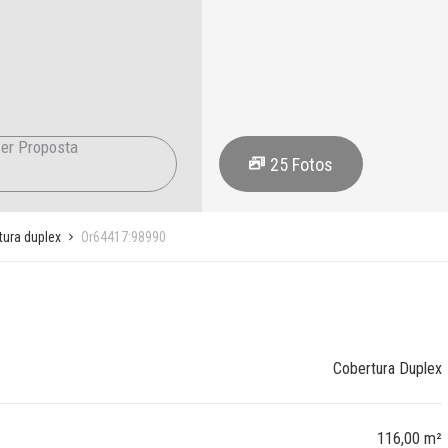
er Proposta
25
Fotos
tura duplex
Or64417:98990
Cobertura Duplex
116,00 m²