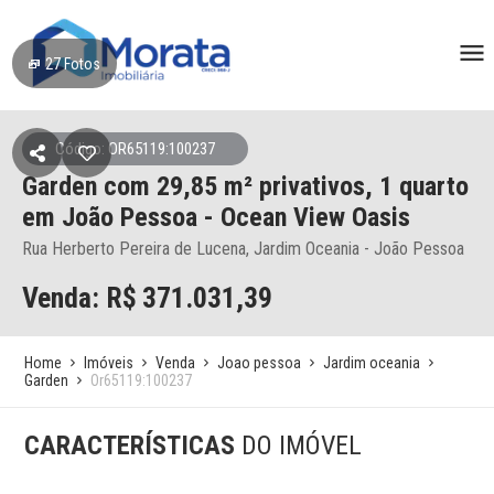
27
Fotos
Código: OR65119:100237
Garden
com 29,85 m² privativos,
1 quarto
em João Pessoa
- Ocean View Oasis
Rua Herberto Pereira de Lucena, Jardim Oceania - João Pessoa
Venda: R$
371.031,39
Home
Imóveis
Venda
Joao pessoa
Jardim oceania
Garden
Or65119:100237
CARACTERÍSTICAS
DO IMÓVEL