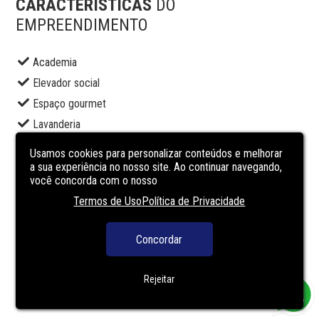
CARACTERÍSTICAS
DO
EMPREENDIMENTO
Academia
Elevador social
Espaço gourmet
Lavanderia
Lounge
Usamos cookies para personalizar conteúdos e melhorar
Pet place
a sua experiência no nosso site. Ao continuar navegando,
você concorda com o nosso
Piscina adulto
Termos de Uso
Política de Privacidade
Playground
Segurança
Concordar
Solarium
Terraço
Rejeitar