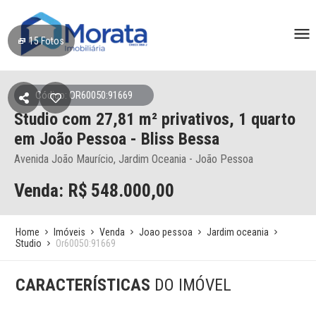
15
Fotos
Código: OR60050:91669
Studio
com 27,81 m² privativos,
1 quarto
em João Pessoa
- Bliss Bessa
Avenida João Maurício, Jardim Oceania - João Pessoa
Venda: R$
548.000,00
Home
Imóveis
Venda
Joao pessoa
Jardim oceania
Studio
Or60050:91669
CARACTERÍSTICAS
DO IMÓVEL