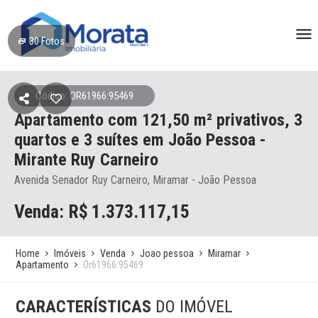
30
Fotos
Código: OR61966:95469
Apartamento
com 121,50 m² privativos,
3
quartos e 3 suítes
em João Pessoa
-
Mirante Ruy Carneiro
Avenida Senador Ruy Carneiro, Miramar - João Pessoa
Venda: R$
1.373.117,15
Home
Imóveis
Venda
Joao pessoa
Miramar
Apartamento
Or61966:95469
CARACTERÍSTICAS
DO IMÓVEL