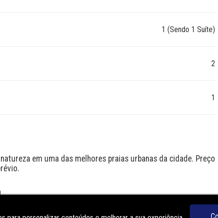
1 (Sendo 1 Suíte)
2
1
 natureza em uma das melhores praias urbanas da cidade. Preço 
révio.
O
Co
s para personalizar conteúdos e melhorar a sua experiência