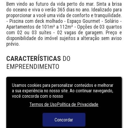
Bem vindo ao futuro da vida perto do mar. Sinta a brisa 
do oceano e viva o verão 365 dias no ano. Idealizado para 
proporcionar a você uma vida de conforto e tranquilidade. 
- Piscina com deck molhado - Espaço Gourmet - Solário - 
Apartamentos de 101m² a 112m² - Opções de 03 quartos 
com 02 ou 03 suítes - 02 vagas de garagem. Preço e 
disponibilidade do imóvel sujeitos a alteração sem aviso 
prévio.
CARACTERÍSTICAS
DO
EMPREENDIMENTO
Elevador social
Usamos cookies para personalizar conteúdos e melhorar
Espaço gourmet
a sua experiência no nosso site. Ao continuar navegando,
você concorda com o nosso
Piscina adulto
Termos de Uso
Política de Privacidade
Portaria
Segurança
Concordar
Solarium