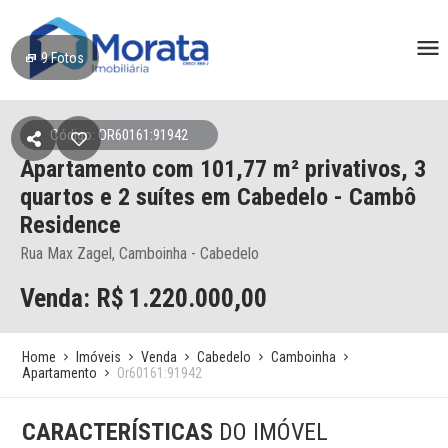
9
Fotos
Código: OR60161:91942
Apartamento
com 101,77 m² privativos,
3
quartos e 2 suítes
em Cabedelo
- Cambô
Residence
Rua Max Zagel, Camboinha - Cabedelo
Venda: R$
1.220.000,00
Home
Imóveis
Venda
Cabedelo
Camboinha
Apartamento
Or60161:91942
CARACTERÍSTICAS
DO IMÓVEL