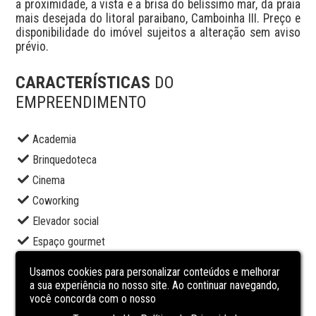
a proximidade, a vista e a brisa do belíssimo mar, da praia 
mais desejada do litoral paraibano, Camboinha III. Preço e 
disponibilidade do imóvel sujeitos a alteração sem aviso 
prévio.
CARACTERÍSTICAS
DO
EMPREENDIMENTO
Academia
Brinquedoteca
Cinema
Coworking
Elevador social
Espaço gourmet
Pet place
Usamos cookies para personalizar conteúdos e melhorar
Piscina adulto
a sua experiência no nosso site. Ao continuar navegando,
você concorda com o nosso
Portaria