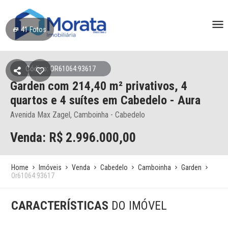
41
Fotos
Código: OR61064:93617
Garden
com 214,40 m² privativos,
4
quartos e 4 suítes
em Cabedelo
- Aura
Avenida Max Zagel, Camboinha - Cabedelo
Venda: R$
2.996.000,00
Home
Imóveis
Venda
Cabedelo
Camboinha
Garden
Or61064:93617
CARACTERÍSTICAS
DO IMÓVEL