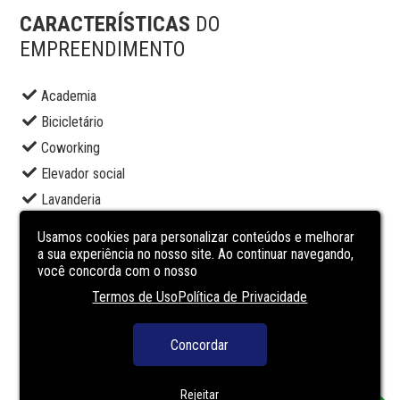
CARACTERÍSTICAS
DO
EMPREENDIMENTO
Academia
Bicicletário
Coworking
Elevador social
Lavanderia
Lounge
Usamos cookies para personalizar conteúdos e melhorar
Piscina adulto
a sua experiência no nosso site. Ao continuar navegando,
você concorda com o nosso
Piscina infantil
Termos de Uso
Política de Privacidade
Portaria
Salão de festas
Concordar
Segurança
Solarium
Rejeitar