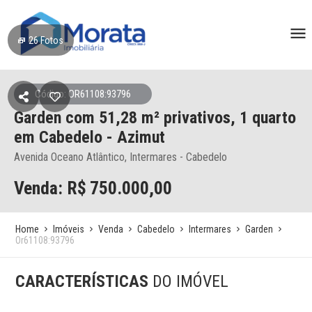
26
Fotos
Código: OR61108:93796
Garden
com 51,28 m² privativos,
1 quarto
em Cabedelo
- Azimut
Avenida Oceano Atlântico, Intermares - Cabedelo
Venda: R$
750.000,00
Home
Imóveis
Venda
Cabedelo
Intermares
Garden
Or61108:93796
CARACTERÍSTICAS
DO IMÓVEL