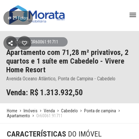
29
Fotos
Código: OR60061:91711
Apartamento
com 71,28 m² privativos,
2
quartos e 1 suíte
em Cabedelo
- Vivere
Home Resort
Avenida Oceano Atlântico, Ponta de Campina - Cabedelo
Venda: R$
1.313.932,50
Home
Imóveis
Venda
Cabedelo
Ponta de campina
Apartamento
Or60061:91711
CARACTERÍSTICAS
DO IMÓVEL