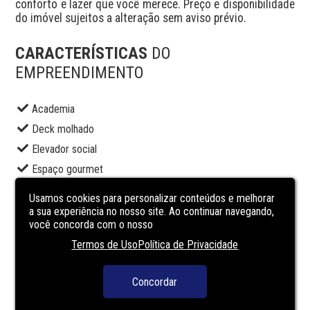
conforto e lazer que você merece. Preço e disponibilidade 
do imóvel sujeitos a alteração sem aviso prévio.
CARACTERÍSTICAS
DO
EMPREENDIMENTO
Academia
Deck molhado
Elevador social
Espaço gourmet
Lavanderia
Usamos cookies para personalizar conteúdos e melhorar
Piscina adulto
a sua experiência no nosso site. Ao continuar navegando,
você concorda com o nosso
Piscina infantil
Termos de Uso
Política de Privacidade
Portaria
Sala de jogos
Concordar
Segurança
Spa