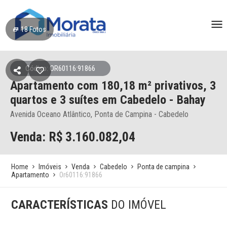
18
Fotos
Código: OR60116:91866
Apartamento
com 180,18 m² privativos,
3
quartos e 3 suítes
em Cabedelo
- Bahay
Avenida Oceano Atlântico, Ponta de Campina - Cabedelo
Venda: R$
3.160.082,04
Home
Imóveis
Venda
Cabedelo
Ponta de campina
Apartamento
Or60116:91866
CARACTERÍSTICAS
DO IMÓVEL