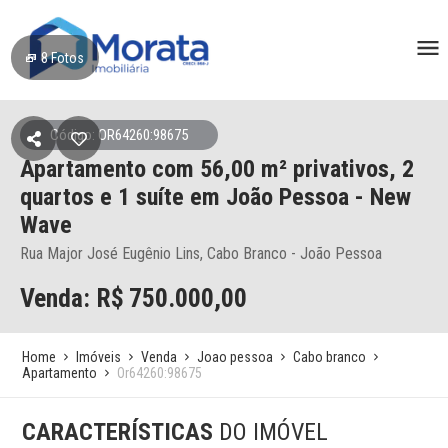
8
Fotos
Código: OR64260:98675
Apartamento
com 56,00 m² privativos,
2
quartos e 1 suíte
em João Pessoa
- New
Wave
Rua Major José Eugênio Lins, Cabo Branco - João Pessoa
Venda: R$
750.000,00
Home
Imóveis
Venda
Joao pessoa
Cabo branco
Apartamento
Or64260:98675
CARACTERÍSTICAS
DO IMÓVEL