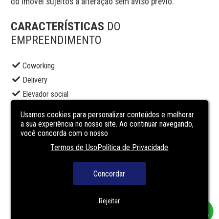
do imóvel sujeitos a alteração sem aviso prévio.
CARACTERÍSTICAS
DO
EMPREENDIMENTO
Coworking
Delivery
Elevador social
Espaço zen
Usamos cookies para personalizar conteúdos e melhorar
Lavanderia
a sua experiência no nosso site. Ao continuar navegando,
você concorda com o nosso
Lounge
Termos de Uso
Política de Privacidade
Market
Portaria
Concordar
Salão de festas
Segurança
Rejeitar