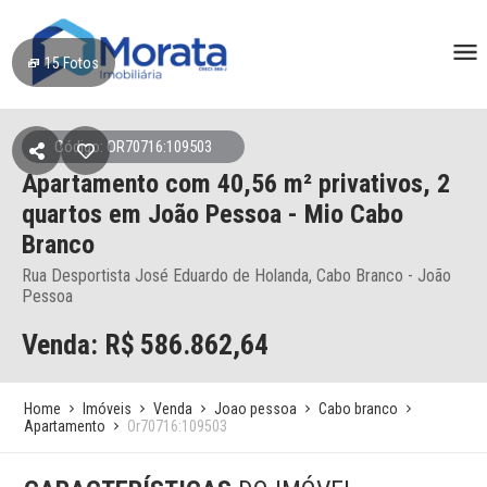
15
Fotos
Código: OR70716:109503
Apartamento
com 40,56 m² privativos,
2
quartos
em João Pessoa
- Mio Cabo
Branco
Rua Desportista José Eduardo de Holanda, Cabo Branco - João
Pessoa
Venda: R$
586.862,64
Home
Imóveis
Venda
Joao pessoa
Cabo branco
Apartamento
Or70716:109503