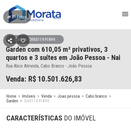
21
Fotos
Código: OR60114:91894
Garden
com 610,05 m² privativos,
3
quartos e 3 suítes
em João Pessoa
- Nai
Rua Alice Almeida, Cabo Branco - João Pessoa
Venda: R$
10.501.626,83
Home
Imóveis
Venda
Joao pessoa
Cabo branco
Garden
Or60114:91894
CARACTERÍSTICAS
DO IMÓVEL