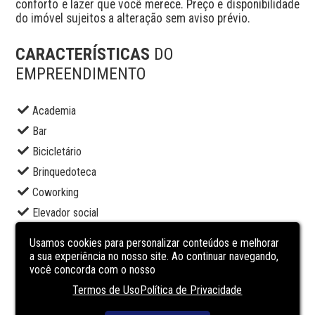
conforto e lazer que você merece. Preço e disponibilidade 
do imóvel sujeitos a alteração sem aviso prévio.
CARACTERÍSTICAS
DO
EMPREENDIMENTO
Academia
Bar
Bicicletário
Brinquedoteca
Coworking
Elevador social
Espaço gourmet
Usamos cookies para personalizar conteúdos e melhorar
Lounge
a sua experiência no nosso site. Ao continuar navegando,
você concorda com o nosso
Piscina adulto
Termos de Uso
Política de Privacidade
Portaria
Sala de jogos