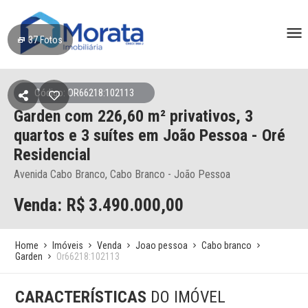
37
Fotos
Código: OR66218:102113
Garden
com 226,60 m² privativos,
3
quartos e 3 suítes
em João Pessoa
- Oré
Residencial
Avenida Cabo Branco, Cabo Branco - João Pessoa
Venda: R$
3.490.000,00
Home
Imóveis
Venda
Joao pessoa
Cabo branco
Garden
Or66218:102113
CARACTERÍSTICAS
DO IMÓVEL