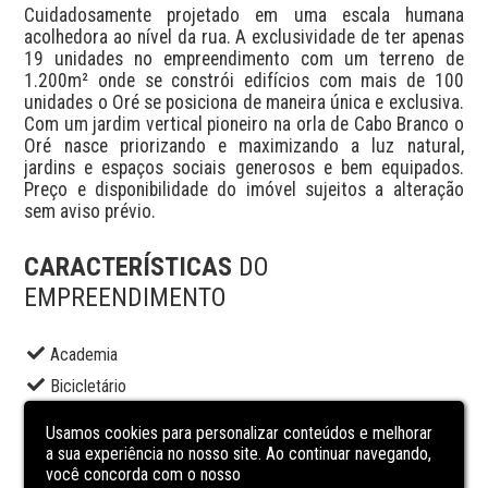
Cuidadosamente projetado em uma escala humana 
acolhedora ao nível da rua. A exclusividade de ter apenas 
19 unidades no empreendimento com um terreno de 
1.200m² onde se constrói edifícios com mais de 100 
unidades o Oré se posiciona de maneira única e exclusiva. 
Com um jardim vertical pioneiro na orla de Cabo Branco o 
Oré nasce priorizando e maximizando a luz natural, 
jardins e espaços sociais generosos e bem equipados. 
Preço e disponibilidade do imóvel sujeitos a alteração 
sem aviso prévio.
CARACTERÍSTICAS
DO
EMPREENDIMENTO
Academia
Bicicletário
Elevador social
Usamos cookies para personalizar conteúdos e melhorar
Espaço gourmet
a sua experiência no nosso site. Ao continuar navegando,
você concorda com o nosso
Piscina adulto